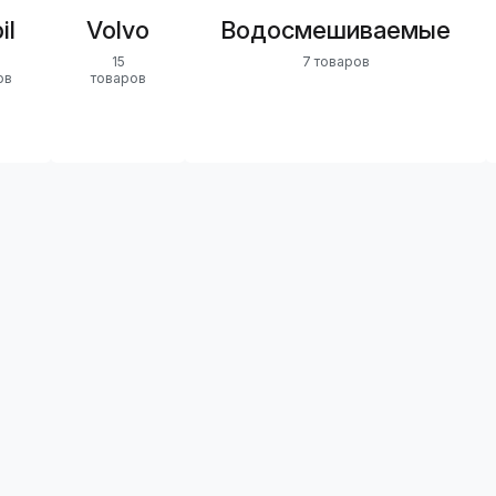
il
Volvo
Водосмешиваемые
15
7 товаров
ов
товаров