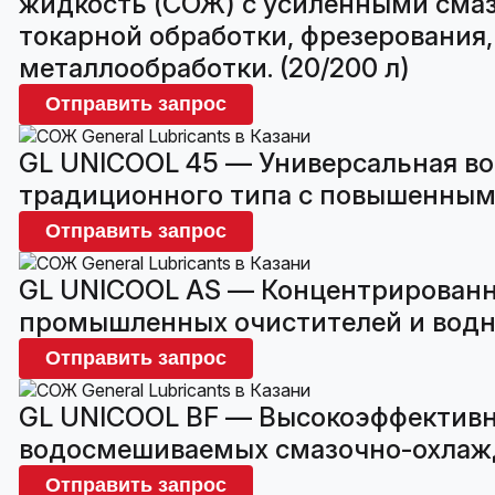
жидкость (СОЖ) с усиленными смаз
токарной обработки, фрезерования,
металлообработки. (20/200 л)
Отправить запрос
GL UNICOOL 45 — Универсальная в
традиционного типа с повышенным 
Отправить запрос
GL UNICOOL AS — Концентрированн
промышленных очистителей и водны
Отправить запрос
GL UNICOOL BF — Высокоэффективн
водосмешиваемых смазочно-охлажда
Отправить запрос