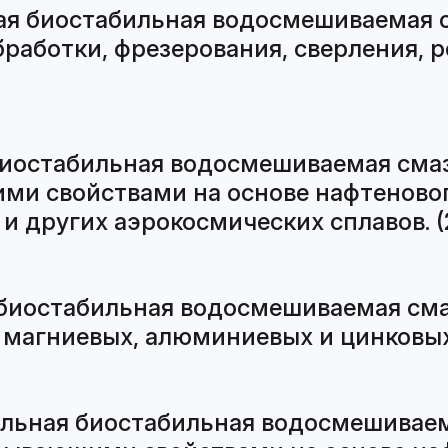
ая биостабильная водосмешиваемая
работки, фрезерования, сверления, 
биостабильная водосмешиваемая см
и свойствами на основе нафтенового
 других аэрокосмических сплавов. (
 биостабильная водосмешиваемая см
магниевых, алюминиевых и цинковых 
альная биостабильная водосмешива