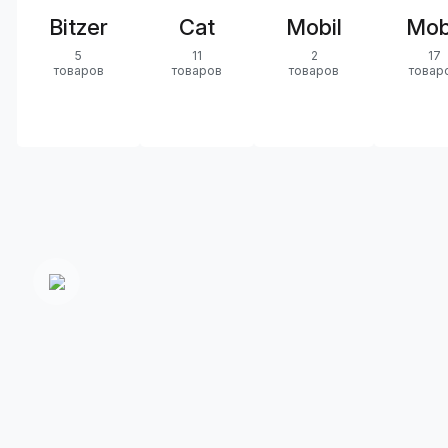
Bitzer
Cat
Mobil
Mob
5
11
2
17
товаров
товаров
товаров
товар
Только
качественная
Приемлемые
Оперативная
продукция
цены
доставка