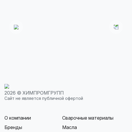
Только
качественная
Приемлемые
Оперативная
продукция
цены
доставка
2026 © ХИМПРОМГРУПП
Сайт не является публичной офертой
О компании
Сварочные материалы
Бренды
Масла