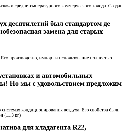
х десятилетий был стандартом де-
онобезопасная замена для старых
установках и автомобильных
ны! Но мы с удовольствием предложим
атива для хладагента R22,