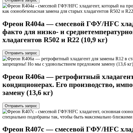
Отправить запрос
Фреон R404a — смесевой ГФУ/HFC хлада
факто для низко- и среднетемпературно
хладагентов R502 и R22 (10,9 кг)
Отправить запрос
Фреон R406a — ретрофитный хладагент
кондиционерах. Его производство, имп
замену (13,6 кг)
Отправить запрос
Фреон R407c — cмесевой ГФУ/HFC хлада