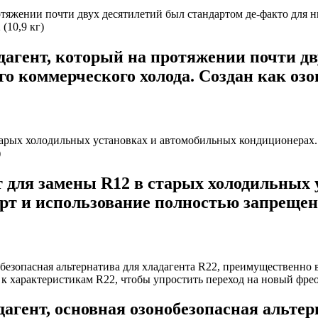
гент, который на протяжении почти дву
го коммерческого холода. Cоздан как оз
 для замены R12 в старых холодильных 
орт и использование полностью запреще
гент, основная озонобезопасная альтерн