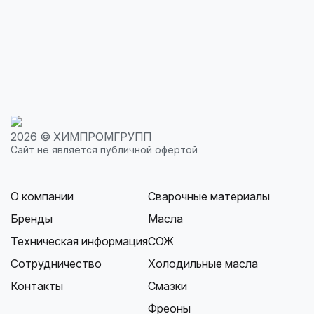
Только
качественная
Приемлемые
Оперативная
продукция
цены
доставка
2026 © ХИМПРОМГРУПП
Сайт не является публичной офертой
О компании
Сварочные материалы
Бренды
Масла
Техническая информация
СОЖ
Сотрудничество
Холодильные масла
Контакты
Смазки
Фреоны