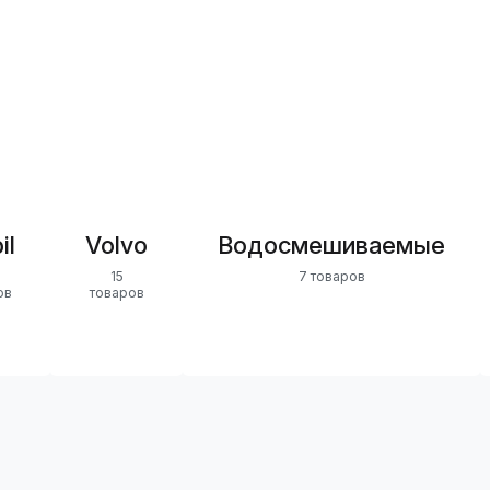
il
Volvo
Водосмешиваемые
15
7 товаров
ов
товаров