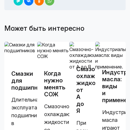
Может быть интересно
Смазочно-
Индустр
Когда
Смазки
охлаждающие
масла:
нужно
для
жидкости
виды
менять
подшипников
от
и
СОЖ
А
Длительная
применен
до
Смазочно-
эксплуатация
Я
Индустриа
охлаждающие
подшипников
масла
жидкости
При
в
играют
со