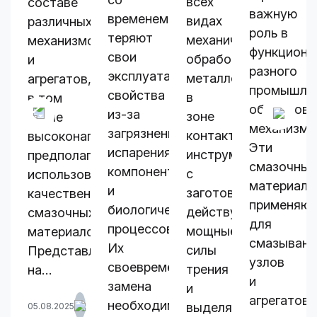
всех
составе
важную
временем
видах
различных
роль в
теряют
механической
механизмов
функциони
свои
обработки
и
разного
эксплуатационные
металлов
агрегатов,
промышле
свойства
в
в том
оборудова
из-за
зоне
числе
механизмо
загрязнения,
контакта
высоконагруженных,
Эти
испарения
инструмента
предполагает
смазочные
компонентов
с
использование
материалы
и
заготовкой
качественных
применяют
биологических
действуют
смазочных
для
процессов.
мощные
материалов.
смазывани
Их
силы
Представленные
узлов
своевременная
трения
на…
и
замена
и
агрегатов
необходима
выделяется
05.08.2025