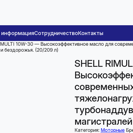
я информация
Сотрудничество
Контакты
MULTI 10W-30 — Высокоэффективное масло для совреме
 и бездорожья. (20/209 л)
SHELL RIMUL
Высокоэффек
современных
тяжелонагру
турбонаддуво
магистралей 
Категория:
Моторные
Бр