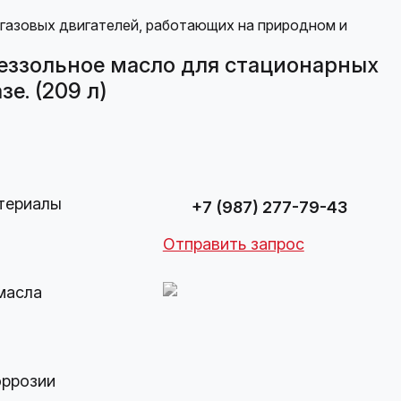
еззольное масло для стационарных
е. (209 л)
териалы
+7 (987) 277-79-43
Отправить запрос
масла
оррозии