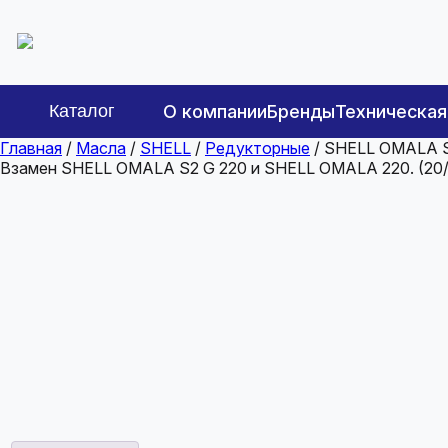
Каталог
О компании
Бренды
Техническа
Главная
/
Масла
/
SHELL
/
Редукторные
/ SHELL OMALA S
Взамен SHELL OMALA S2 G 220 и SHELL OMALA 220. (20/