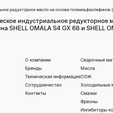
ское индустриальное редукторное м
мена SHELL OMALA S4 GX 68 и SHELL O
О компании
Сварочные ма
Бренды
Масла
Техническая информация
СОЖ
Сотрудничество
Холодильные 
Контакты
Смазки
Фреоны
Ингибиторы к