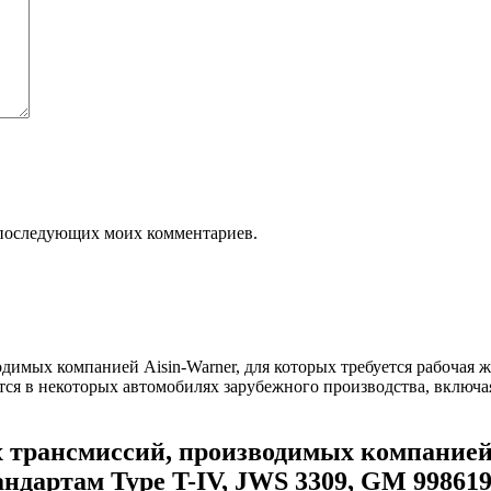
ля последующих моих комментариев.
трансмиссий, производимых компанией A
ндартам Type T-IV, JWS 3309, GM 998619