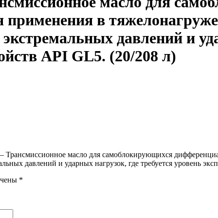
смиссионное масло для само
я применения в тяжелонагруже
 экстремальных давлений и уда
йств API GL5. (20/208 л)
— Трансмиссионное масло для самоблокирующихся дифференциа
альных давлений и ударных нагрузок, где требуется уровень экс
ечены
*