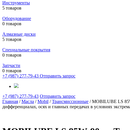
Инструменты
5 товаров
Оборудование
0 товаров
Алмазные диски
5 товаров
Специальные покрытия
0 товаров
Запчасти
0 товаров
+7 (987) 277-79-43
Отправить запрос
+7 (987) 277-79-43
Отправить запрос
Главная
/
Масла
/
Mobil
/
Трансмиссионные
/ MOBILUBE LS 85W
дифференциалах, осях и главных передачах в условиях экстрем