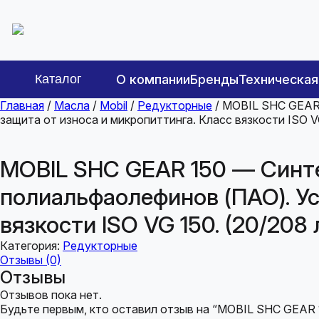
Каталог
О компании
Бренды
Техническа
Главная
/
Масла
/
Mobil
/
Редукторные
/ MOBIL SHC GEAR 
защита от износа и микропиттинга. Класс вязкости ISO VG
MOBIL SHC GEAR 150 — Синте
полиальфаолефинов (ПАО). Ус
вязкости ISO VG 150. (20/208 
Категория:
Редукторные
Отзывы (0)
Отзывы
Отзывов пока нет.
Будьте первым, кто оставил отзыв на “MOBIL SHC GEAR