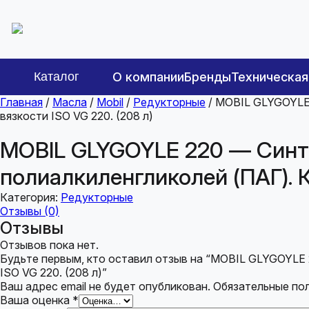
Каталог
О компании
Бренды
Техническа
Главная
/
Масла
/
Mobil
/
Редукторные
/ MOBIL GLYGOYLE 
вязкости ISO VG 220. (208 л)
MOBIL GLYGOYLE 220 — Синте
полиалкиленгликолей (ПАГ). К
Категория:
Редукторные
Отзывы (0)
Отзывы
Отзывов пока нет.
Будьте первым, кто оставил отзыв на “MOBIL GLYGOYLE 
ISO VG 220. (208 л)”
Ваш адрес email не будет опубликован.
Обязательные по
Ваша оценка
*