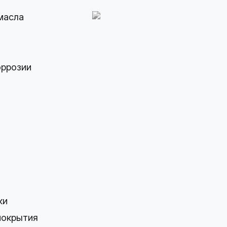
масла
оррозии
ки
покрытия