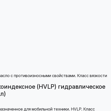
окоиндексное (HVLP) гидравлическое
л)