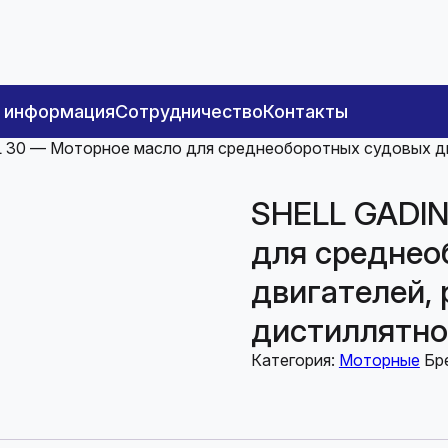
я информация
Сотрудничество
Контакты
 30 — Моторное масло для среднеоборотных судовых д
SHELL GADIN
для среднео
двигателей,
дистиллятном
Категория:
Моторные
Бр