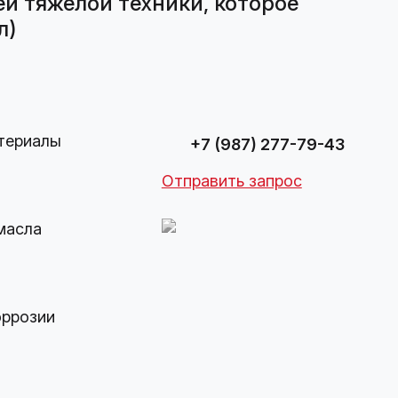
й тяжелой техники, которое
л)
териалы
+7 (987) 277-79-43
Отправить запрос
масла
оррозии