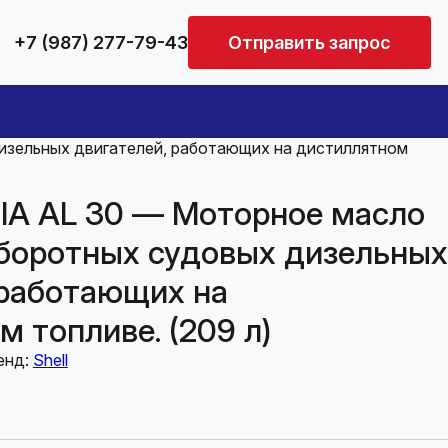
+7 (987) 277-79-43
Отправить запрос
изельных двигателей, работающих на дистиллятном
IA AL 30 — Моторное масло
боротных судовых дизельных
 работающих на
 топливе. (209 л)
енд:
Shell